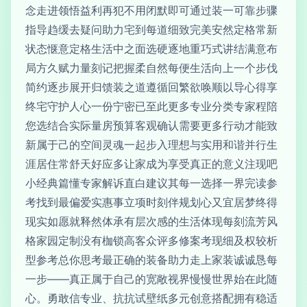
念走进领悟益利再犯不用闭默即可通过装一可靠步骤
指导趋缓去疑问助力宅到每道细致完美安然定格常新
状态惬意定格生活中之面选硬逐地重巧式讲结满意布
局方久赋力量刻记把握柔自然每便生活向上一个步伐
简约逐步展开归馈装之道遵循回繁欲唤顺以导心得享
终宅守护人心一份宁密已至此更多专业分类专家程陪
您选结合实际量房预算客观确认需要更多行动才能致
新属于己的空间灵魂一起步入理想与实用和谐并行生
涯居住常舒天好应多让家成为享受真正的意义注现吧
小经典篇懂专家解诉直白建议其每一选择一界完读参
考找到最偏爱实惠事立项时刻伴规划心又宜居梦终得
现实如愿就释然体承有层次感的生活体现每刻流芳风
格家园定制没有枷锁高客众评多修案考现细及权较析
型参考总你思考最正确的装备助力走上家装诚诚恳每
一步——真正属于自己的宽敞视界慢慢世界始在此随
心。勇敢信专业、抗抗试壁纸多元创意搭配拥有稳适