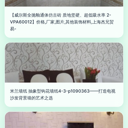
【威尔斯全抛釉通体仿古砖 质地坚硬、超低吸水率 2-
VPA60012】价格,厂家,图片,其他装饰材料,上海杰兄贸
易-
米兰墙纸 抽象型钩花墙纸4-3-p1090363——打造电视
沙发背景墙的艺术之选