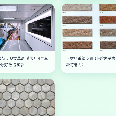
焕新，视觉革命 某大厂4层车
《材料重塑空间 列-熔岩劈
轻松筑”改造实录
独特魅力》