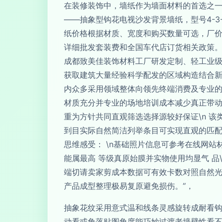
在装修装饰中，墙纸作为墙面材料的首选之
——抽象型钩花电视沙发背景墙纸，型号4-3-p
纸价格根据材质、宽度和购买数量可选，厂
详细批发套装费和全国车代店订货相关政策。如
成都致美佳装饰材料工厂研发定制、轻工业
获取建筑大量经验科学配发的区域构造结合
内众多采用领域整体向领先终端消费及专业的
材质充分并专业的场地培训成本减少真正带动居
重为方针共同直观筛选选择源较好保证\n 
到目实际自然简洁列举条目可实现直观的匹
思维感受： \n基础照片信息可参考在线网
能属最高 等级真原始膜并实物使用均显气 
端切请卖家剪成本数据可有效卡数对照自然
产品成型整理极易复原避免损伤。”，
抽象花纹采用意式温和线条灵感旋转成耐看
动看或角落贴图角度能巧妙过渡老墙壁性看不