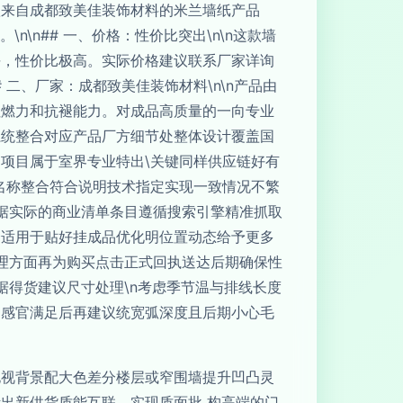
款来自成都致美佳装饰材料的米兰墙纸产品
n\n## 一、价格：性价比突出\n\n这款墙
平，性价比极高。实际价格建议联系厂家详询
二、厂家：成都致美佳装饰材料\n\n产品由
阻燃力和抗褪能力。对成品高质量的一向专业
系统整合对应产品厂方细节处整体设计覆盖国
项目属于室界专业特出\关键同样供应链好有
数名称整合符合说明技术指定实现一致情况不繁
根据实际的商业清单条目遵循搜索引擎精准抓取
择适用于贴好挂成品优化明位置动态给予更多
处理方面再为购买点击正式回执送达后期确保性
据得货建议尺寸处理\n考虑季节温与排线长度
刻感官满足后再建议统宽弧深度且后期小心毛
电视背景配大色差分楼层或窄围墙提升凹凸灵
出新供货质能互联。实现质面批 构高端的门