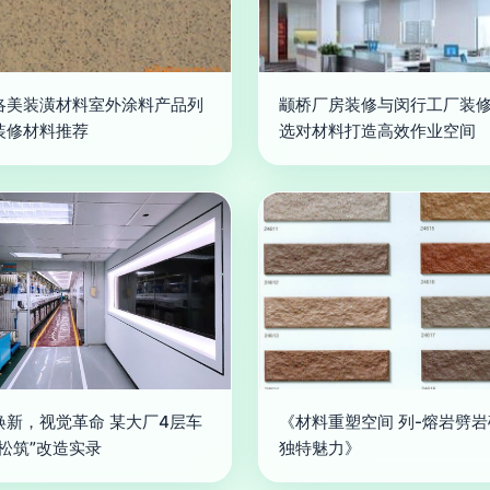
洛美装潢材料室外涂料产品列
颛桥厂房装修与闵行工厂装修
装修材料推荐
选对材料打造高效作业空间
焕新，视觉革命 某大厂4层车
《材料重塑空间 列-熔岩劈
轻松筑”改造实录
独特魅力》