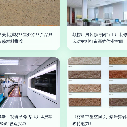
洛美装潢材料室外涂料产品列
颛桥厂房装修与闵行工厂装修
装修材料推荐
选对材料打造高效作业空间
焕新，视觉革命 某大厂4层车
《材料重塑空间 列-熔岩劈
轻松筑”改造实录
独特魅力》