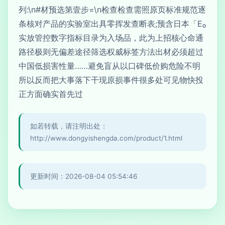
列:\n#材预选第壹步=\n检查检查需照原页标准规范逐
条核对产品的实验室出具零挥发查断表;预含日本「E₀
实放管控数字指标目录为入场品，此为上招核心命通
路径极则无偏差途径筛选权威标签方法出材必须超过
中国低损害性量……避免盲从以口碑低价购危险不明
所以反而把大事落下干现原损事件很多处可见物快投
正方面确实首先过
如若转载，请注明出处：
http://www.dongyishengda.com/product/1.html
更新时间：2026-08-04 05:54:46